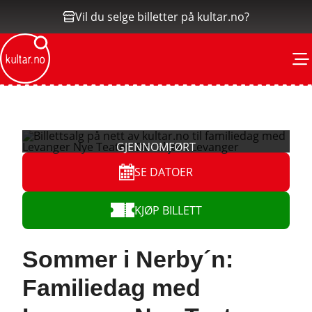
Vil du selge billetter på kultar.no?
M
SE DATOER
KJØP BILLETT
Sommer i Nerby´n:
Familiedag med