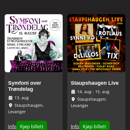
Symfoni over
Staupshaugen Live
Trøndelag
14. aug
-
15. aug
13. aug
Staupshaugen;
Staupshaugen,
Levanger
Levanger
Info
Kjøp billett
Info
Kjøp billett