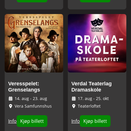
Veresspelet:
Verdal Teaterlag
Grenselangs
Dramaskole
14. aug
-
23. aug
17. aug
-
25. okt
Vera Samfunnshus
Teaterloftet
Info
Kjøp billett
Info
Kjøp billett