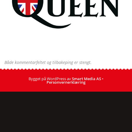
Både kommentarfeltet og tilbakeping er stengt.
Bygget på WordPress av
Smart Media AS
•
Personvernerklæring