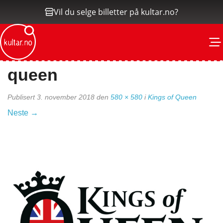
Vil du selge billetter på kultar.no?
M
queen
Publisert
3. november 2018
den
580 × 580
i
Kings of Queen
Neste
→