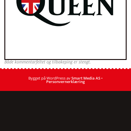
Både kommentarfeltet og tilbakeping er stengt.
Bygget på WordPress av
Smart Media AS
•
Personvernerklæring