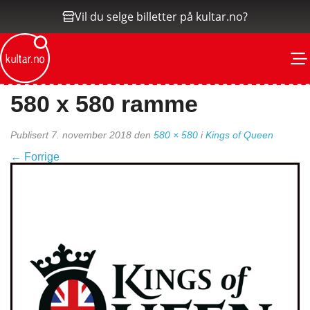
Vil du selge billetter på kultar.no?
M
580 x 580 ramme
Publisert
7. november 2018
den
580 × 580
i
Kings of Queen
←
Forrige