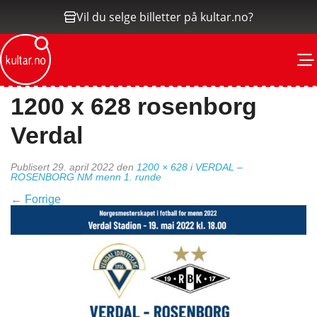
Vil du selge billetter på kultar.no?
M
1200 x 628 rosenborg
Verdal
Publisert
29. april 2022
den
1200 × 628
i
VERDAL –
ROSENBORG NM menn 1. runde
←
Forrige