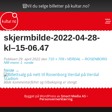
Vil du selge billetter på kultar.no?
M
skjermbilde-2022-04-28-
kl–15-06.47
Publisert
29. april 2022
den
710 × 709
i
VERDAL – ROSENBORG
NM menn 1. runde
Neste
→
Både kommentarfeltet og tilbakeping er stengt.
Bygget på WordPress av
Smart Media AS
•
Personvernerklæring