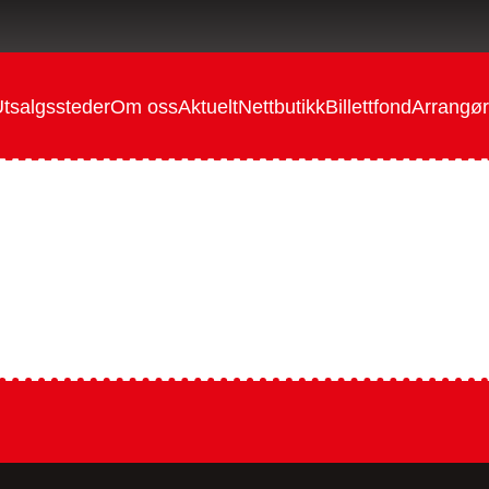
tsalgssteder
Om oss
Aktuelt
Nettbutikk
Billettfond
Arrangør