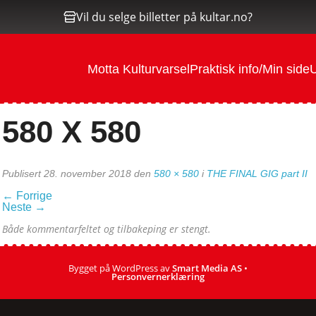
Vil du selge billetter på kultar.no?
Motta Kulturvarsel
Praktisk info/Min side
U
580 X 580
Publisert
28. november 2018
den
580 × 580
i
THE FINAL GIG part II
←
Forrige
Neste
→
Både kommentarfeltet og tilbakeping er stengt.
Bygget på WordPress av
Smart Media AS
•
Personvernerklæring