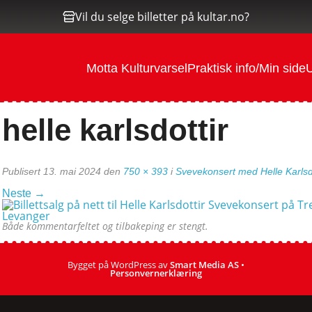
Vil du selge billetter på kultar.no?
Motta Kulturvarsel
Praktisk info/Min side
U
helle karlsdottir
Publisert
13. mai 2024
den
750 × 393
i
Svevekonsert med Helle Karlsdo
Neste
→
Både kommentarfeltet og tilbakeping er stengt.
Bygget på WordPress av
Smart Media AS
•
Personvernerklæring