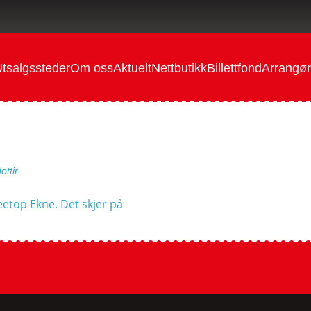
tsalgssteder
Om oss
Aktuelt
Nettbutikk
Billettfond
Arrangør
ttir