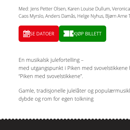
Med: Jens Petter Olsen, Karen Louise Dullum, Veronica 
Caos Myrslo, Anders Damås, Helge Nyhus, Bjørn Arne T
SE DATOER
KJØP BILLETT
En musikalsk julefortelling –
med utgangspunkt i Piken med svovelstikkene har
“Piken med svovelstikkene”.
Gamle, tradisjonelle julelåter og populærmusikk 
dybde og rom for egen tolkning