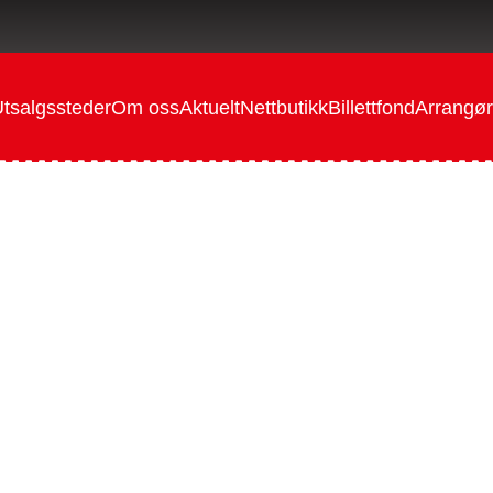
tsalgssteder
Om oss
Aktuelt
Nettbutikk
Billettfond
Arrangør