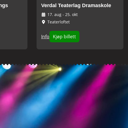
angs
Verdal Teaterlag Dramaskole
17. aug
-
25. okt
Teaterloftet
Info
Kjøp billett