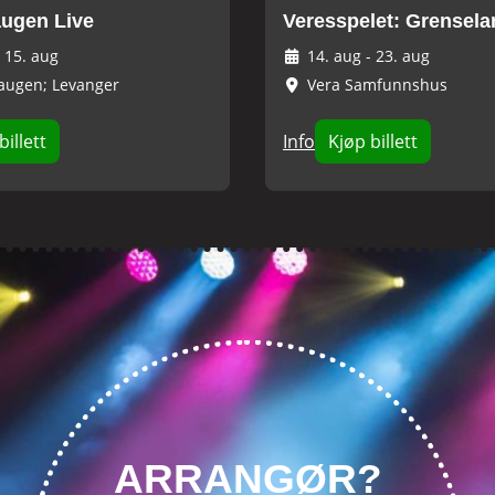
ugen Live
Veresspelet: Grensel
-
15. aug
14. aug
-
23. aug
augen; Levanger
Vera Samfunnshus
billett
Info
Kjøp billett
ARRANGØR?