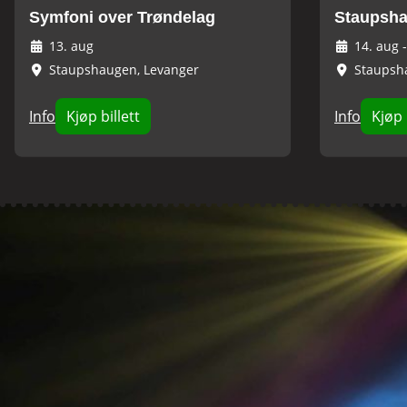
Symfoni over Trøndelag
Staupsha
13. aug
14. aug
Staupshaugen, Levanger
Staupsh
Info
Kjøp billett
Info
Kjøp 