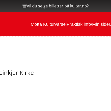
Vil du selge billetter på kultar.no?
Motta Kulturvarsel
Praktisk info/Min side
U
einkjer Kirke