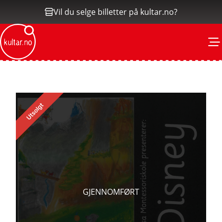
Vil du selge billetter på kultar.no?
M