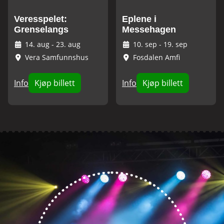
Veresspelet:
Eplene i
Grenselangs
Messehagen
14. aug
-
23. aug
10. sep
-
19. sep
Vera Samfunnshus
Fosdalen Amfi
Info
Kjøp billett
Info
Kjøp billett