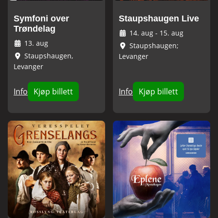
Symfoni over
Staupshaugen Live
Trøndelag
14. aug
-
15. aug
13. aug
Staupshaugen;
Staupshaugen,
Levanger
Levanger
Info
Kjøp billett
Info
Kjøp billett