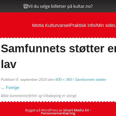
Vil du selge billetter på kultar.no?
Motta Kulturvarsel
Praktisk info/Min side
U
Samfunnets støtter 
lav
Publisert
9. september 2015
den
600 × 360
i
Samfunnets støtter
←
Forrige
Både kommentarfeltet og tilbakeping er stengt.
Bygget på WordPress av
Smart Media AS
•
Personvernerklæring