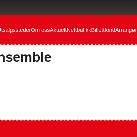
tsalgssteder
Om oss
Aktuelt
Nettbutikk
Billettfond
Arrangør
ensemble