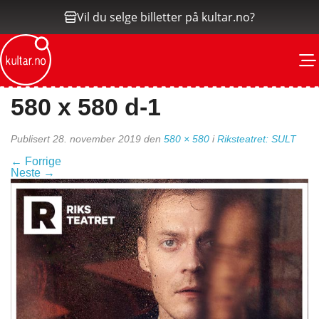
Vil du selge billetter på kultar.no?
M
580 x 580 d-1
Publisert
28. november 2019
den
580 × 580
i
Riksteatret: SULT
←
Forrige
Neste
→