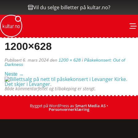
Vil du selge billetter på kultar.no?
M
1200×628
Publisert
6. mars 2024
den
1200 × 628
i
Påskekonsert: Out of
Darkness
Neste
→
Både kommentarfeltet og tilbakeping er stengt.
Bygget på WordPress av
Smart Media AS
•
Personvernerklæring