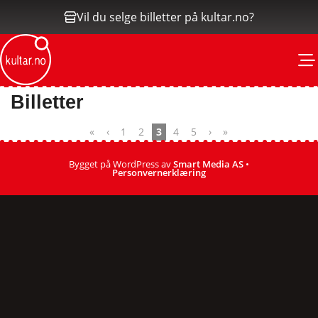
Vil du selge billetter på kultar.no?
M
Billetter
«
‹
1
2
3
4
5
›
»
Bygget på WordPress av
Smart Media AS
•
Personvernerklæring