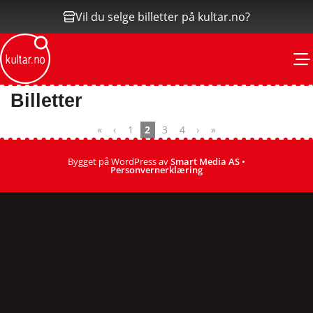
Vil du selge billetter på kultar.no?
M
Billetter
«
‹
1
2
3
4
›
»
Bygget på WordPress av
Smart Media AS
•
Personvernerklæring