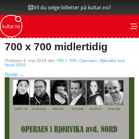
Vil du selge billetter på kultar.no?
M
700 x 700 midlertidig
Publisert
4. mai 2018
den
700 × 700
i
Operaen i Bjørvika avd.
Nord 2019
Neste
→