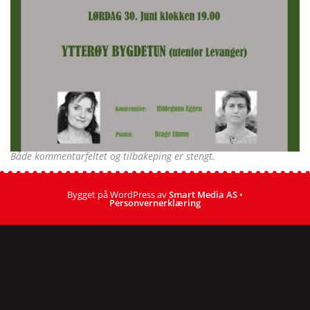
Både kommentarfeltet og tilbakeping er stengt.
Bygget på WordPress av
Smart Media AS
•
Personvernerklæring