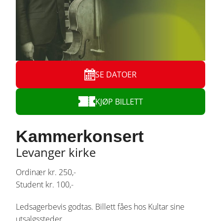
SE DATOER
KJØP BILLETT
Kammerkonsert
Levanger kirke
Ordinær kr. 250,-
Student kr. 100,-
Ledsagerbevis godtas. Billett fåes hos Kultar sine
utsalgssteder.