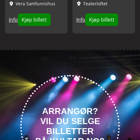
Vera Samfunnshus
Teaterloftet
Info
Kjøp billett
Info
Kjøp billett
ARRANGØR?
VIL DU SELGE
BILLETTER