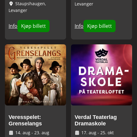
Staupshaugen,
Levanger
Levanger
Info
Kjøp billett
Info
Kjøp billett
Veresspelet:
Verdal Teaterlag
Grenselangs
Dramaskole
14. aug
-
23. aug
17. aug
-
25. okt