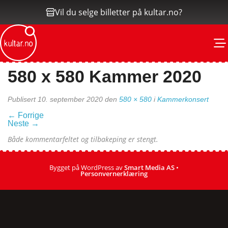
Vil du selge billetter på kultar.no?
M
580 x 580 Kammer 2020
Publisert
10. september 2020
den
580 × 580
i
Kammerkonsert
←
Forrige
Neste
→
Både kommentarfeltet og tilbakeping er stengt.
Bygget på WordPress av
Smart Media AS
•
Personvernerklæring