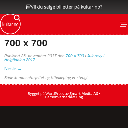
Vil du selge billetter på kultar.no?
M
700 x 700
Publisert
23. november 2017
den
700 × 700
i
Julerevy i
Helgådalen 2017
Neste
→
Både kommentarfeltet og tilbakeping er stengt.
Bygget på WordPress av
Smart Media AS
•
Personvernerklæring