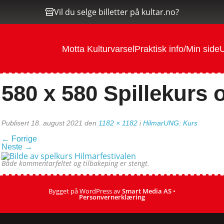
Vil du selge billetter på kultar.no?
Motta Kulturvarsel
Praktisk info/Min side
U
580 x 580 Spillekurs 
Publisert
18. august 2021
den
1182 × 1182
i
HilmarUNG: Kurs
←
Forrige
Neste
→
Både kommentarfeltet og tilbakeping er stengt.
Bygget på WordPress av
Smart Media AS
•
Personvernerklæring