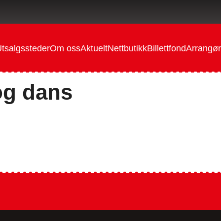
tsalgssteder
Om oss
Aktuelt
Nettbutikk
Billettfond
Arrangør
og dans