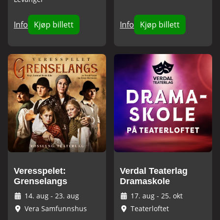
Info
Kjøp billett
Info
Kjøp billett
Veresspelet:
Verdal Teaterlag
Grenselangs
Dramaskole
14. aug
-
23. aug
17. aug
-
25. okt
Vera Samfunnshus
Teaterloftet