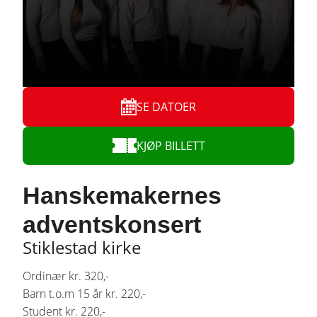
SE DATOER
KJØP BILLETT
Hanskemakernes
adventskonsert
Stiklestad kirke
Ordinær kr. 320,-
Barn t.o.m 15 år kr. 220,-
Student kr. 220,-