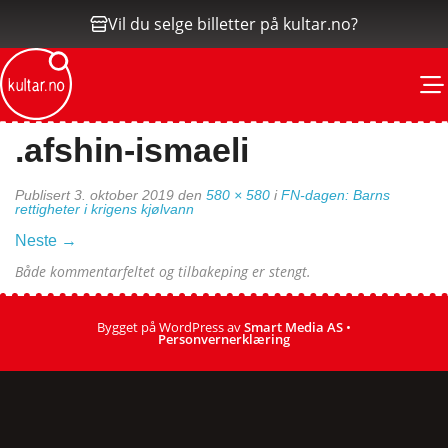
Vil du selge billetter på kultar.no?
M
.afshin-ismaeli
Publisert
3. oktober 2019
den
580 × 580
i
FN-dagen: Barns
rettigheter i krigens kjølvann
Neste
→
Både kommentarfeltet og tilbakeping er stengt.
Bygget på WordPress av
Smart Media AS
•
Personvernerklæring