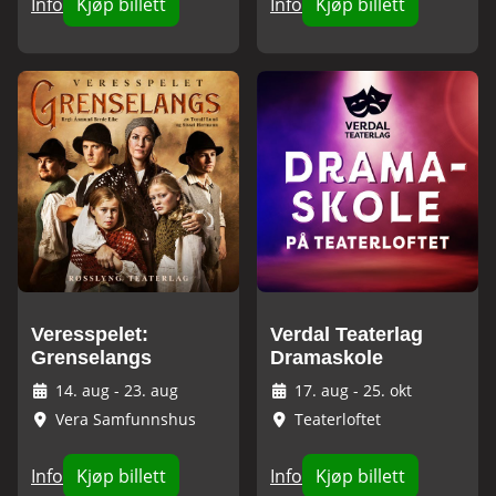
Info
Kjøp billett
Info
Kjøp billett
Veresspelet:
Verdal Teaterlag
Grenselangs
Dramaskole
14. aug
-
23. aug
17. aug
-
25. okt
Vera Samfunnshus
Teaterloftet
Info
Kjøp billett
Info
Kjøp billett