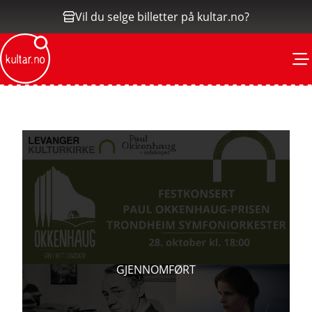
Vil du selge billetter på kultar.no?
M