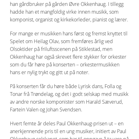
han gårdbruker på gården Øvre Okkenhaug. I tillegg
hadde han et mangfoldig virke innen musikk, som
komponist, organist og kirkekorleder, pianist og lærer.
For mange er musikken hans først og fremst knyttet til
Spelet om Heilag Olav, som fremføres årlig ved
Olsoktider på friluftsscenen på Stiklestad, men
Okkenhaug har også skrevet flere stykker for orkester
som du får høre på konserten – orkestermusikken
hans er nylig trykt og gitt ut på noter.
På konserten får du høre både Lyrisk dans, Folla og
Tonar frå Trøndelag, og det i godt selskap med musikk
av andre norske komponister som Harald Sæverud,
Fartein Valen og Johan Svendsen.
Hvert femte år deles Paul Okkenhaug-prisen ut – en
anerkjennende pris til en ung musiker, initiert av Paul
Okkenhaug-selskapet, som har til oppgave å ta vare på