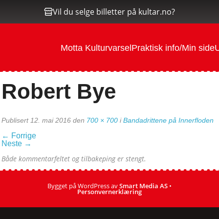
Vil du selge billetter på kultar.no?
Motta Kulturvarsel
Praktisk info/Min side
U
Robert Bye
Publisert
12. mai 2016
den
700 × 700
i
Bandadrittene på Innerfloden
←
Forrige
Neste
→
Både kommentarfeltet og tilbakeping er stengt.
Bygget på WordPress av
Smart Media AS
•
Personvernerklæring