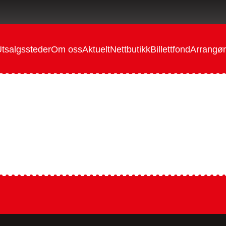
tsalgssteder
Om oss
Aktuelt
Nettbutikk
Billettfond
Arrangør