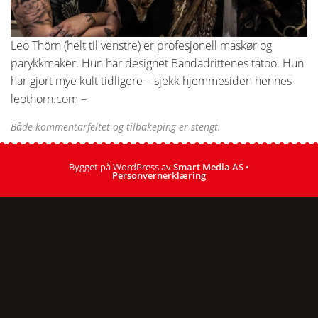
Leo Thörn (helt til venstre) er profesjonell maskør og
parykkmaker. Hun har designet Bandadrittenes tatoo. Hun
har gjort mye kult tidligere – sjekk hjemmesiden hennes
leothorn.com –
Både kommentarfeltet og tilbakeping er stengt.
Bygget på WordPress av
Smart Media AS
•
Personvernerklæring