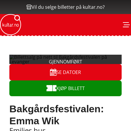
Vil du selge billetter på kultar.no?
M
SE DATOER
KJØP BILLETT
Bakgårdsfestivalen:
Emma Wik
Emilies hus