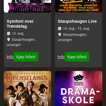
Symfoni over
Staupshaugen Live
Trøndelag
14. aug
-
15. aug
13. aug
Staupshaugen;
Staupshaugen,
Levanger
Levanger
Info
Kjøp billett
Info
Kjøp billett