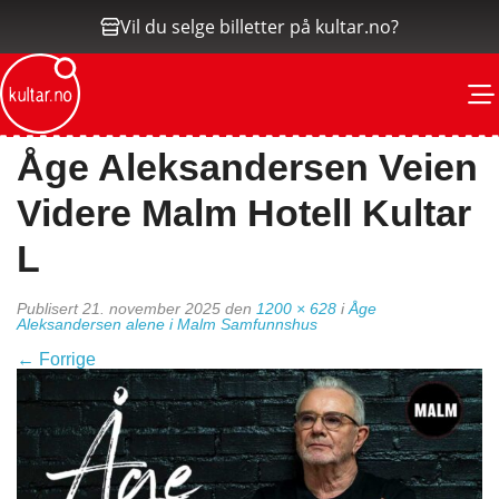
Vil du selge billetter på kultar.no?
M
Åge Aleksandersen Veien
Videre Malm Hotell Kultar
L
Publisert
21. november 2025
den
1200 × 628
i
Åge
Aleksandersen alene i Malm Samfunnshus
←
Forrige