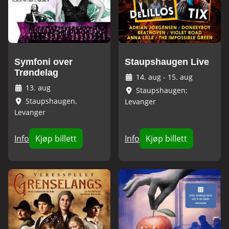
Symfoni over
Staupshaugen Live
Trøndelag
14. aug
-
15. aug
13. aug
Staupshaugen;
Staupshaugen,
Levanger
Levanger
Info
Kjøp billett
Info
Kjøp billett