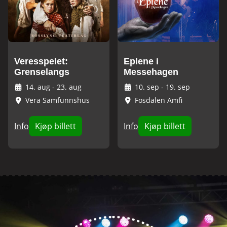
Veresspelet:
Eplene i
Grenselangs
Messehagen
14. aug
-
23. aug
10. sep
-
19. sep
Vera Samfunnshus
Fosdalen Amfi
Info
Kjøp billett
Info
Kjøp billett