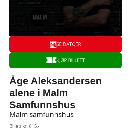
SE DATOER
KJØP BILLETT
Åge Aleksandersen
alene i Malm
Samfunnshus
Malm samfunnshus
Billett kr. 615,-