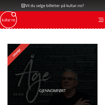
Vil du selge billetter på kultar.no?
M