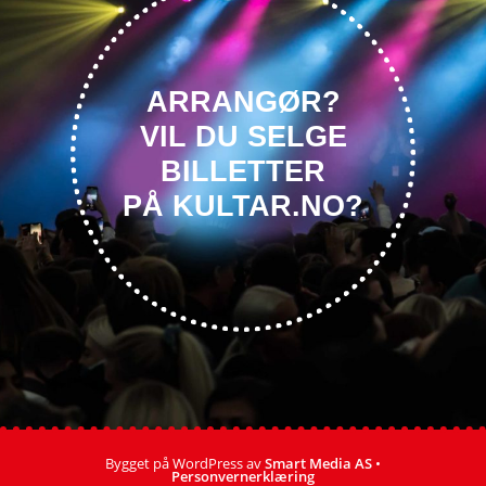
ARRANGØR?
VIL DU SELGE
BILLETTER
PÅ KULTAR.NO?
Bygget på WordPress av
Smart Media AS
•
Personvernerklæring