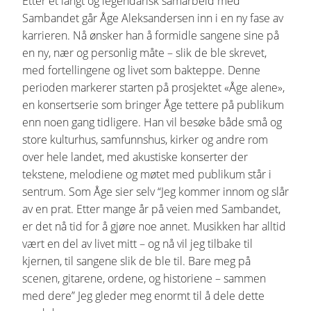
Etter et langt og legendarisk samarbeid med
Sambandet går Åge Aleksandersen inn i en ny fase av
karrieren. Nå ønsker han å formidle sangene sine på
en ny, nær og personlig måte – slik de ble skrevet,
med fortellingene og livet som bakteppe. Denne
perioden markerer starten på prosjektet «Åge alene»,
en konsertserie som bringer Åge tettere på publikum
enn noen gang tidligere. Han vil besøke både små og
store kulturhus, samfunnshus, kirker og andre rom
over hele landet, med akustiske konserter der
tekstene, melodiene og møtet med publikum står i
sentrum. Som Åge sier selv “Jeg kommer innom og slår
av en prat. Etter mange år på veien med Sambandet,
er det nå tid for å gjøre noe annet. Musikken har alltid
vært en del av livet mitt – og nå vil jeg tilbake til
kjernen, til sangene slik de ble til. Bare meg på
scenen, gitarene, ordene, og historiene – sammen
med dere” Jeg gleder meg enormt til å dele dette