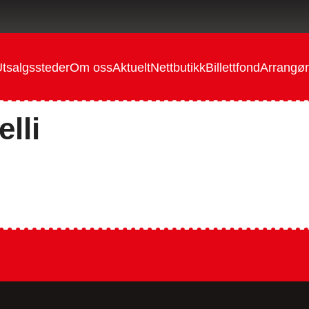
tsalgssteder
Om oss
Aktuelt
Nettbutikk
Billettfond
Arrangør
lli