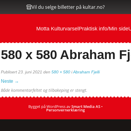
Vil du selge billetter på kultar.no?
Motta Kulturvarsel
Praktisk info/Min side
U
580 x 580 Abraham Fje
Publisert
23. juni 2021
den
580 × 580
i
Abraham Fjelli
Neste
→
Både kommentarfeltet og tilbakeping er stengt.
Bygget på WordPress av
Smart Media AS
•
Personvernerklæring