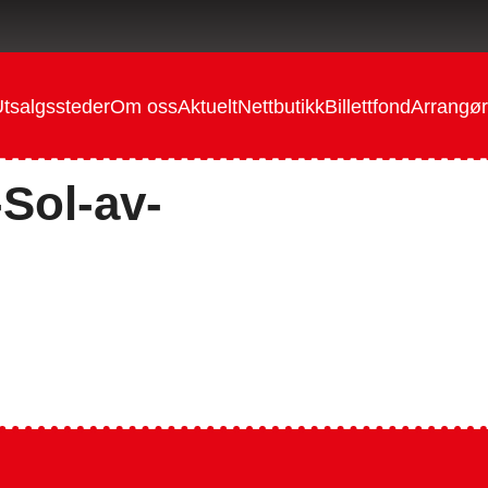
tsalgssteder
Om oss
Aktuelt
Nettbutikk
Billettfond
Arrangør
-Sol-av-