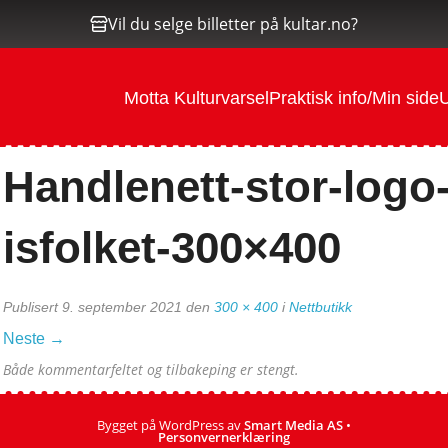
Vil du selge billetter på kultar.no?
Motta Kulturvarsel
Praktisk info/Min side
U
Handlenett-stor-logo
isfolket-300×400
Publisert
9. september 2021
den
300 × 400
i
Nettbutikk
Neste
→
Både kommentarfeltet og tilbakeping er stengt.
Bygget på WordPress av
Smart Media AS
•
Personvernerklæring