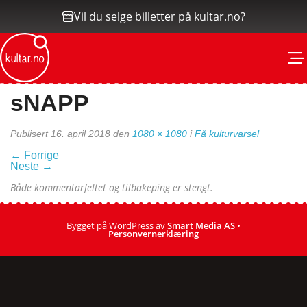
Vil du selge billetter på kultar.no?
M
sNAPP
Publisert
16. april 2018
den
1080 × 1080
i
Få kulturvarsel
←
Forrige
Neste
→
Både kommentarfeltet og tilbakeping er stengt.
Bygget på WordPress av
Smart Media AS
•
Personvernerklæring