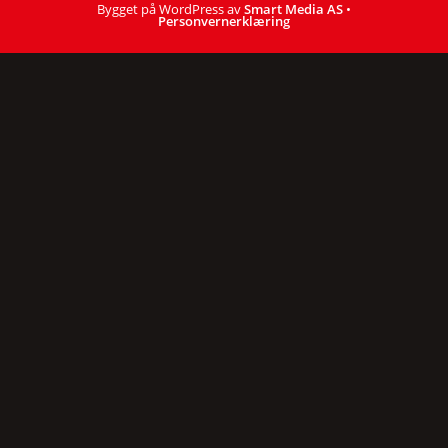
Bygget på WordPress av
Smart Media AS
•
Personvernerklæring