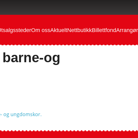
tsalgssteder
Om oss
Aktuelt
Nettbutikk
Billettfond
Arrangør
 barne-og