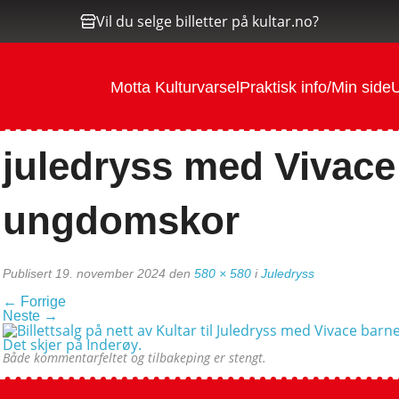
Vil du selge billetter på kultar.no?
Motta Kulturvarsel
Praktisk info/Min side
U
juledryss med Vivace
ungdomskor
Publisert
19. november 2024
den
580 × 580
i
Juledryss
←
Forrige
Neste
→
Både kommentarfeltet og tilbakeping er stengt.