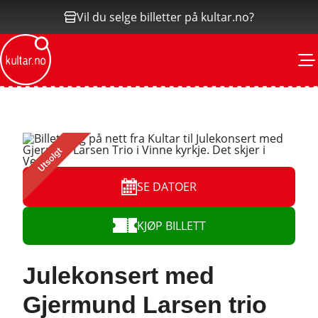
Vil du selge billetter på kultar.no?
M
SE DATOER
KJØP BILLETT
Julekonsert med
Gjermund Larsen trio