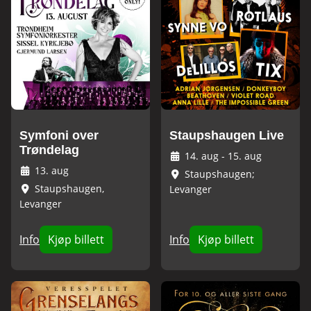
Symfoni over
Staupshaugen Live
Trøndelag
14. aug
-
15. aug
13. aug
Staupshaugen;
Staupshaugen,
Levanger
Levanger
Info
Kjøp billett
Info
Kjøp billett