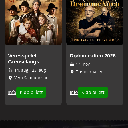
Veresspelet:
Drømmeaften 2026
Grenselangs
14. nov
14. aug
-
23. aug
Trønderhallen
Vera Samfunnshus
Info
Kjøp billett
Info
Kjøp billett