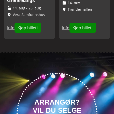
Grenselangs
14. nov
14. aug
-
23. aug
Trønderhallen
Vera Samfunnshus
Info
Kjøp billett
Info
Kjøp billett
ARRANGØR?
VIL DU SELGE