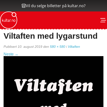
Vil du selge billetter på kultar.no?
M
Viltaften med lygarstund
Publisert
10. august 2019
den
580 × 580
i
Viltaften
Neste
→