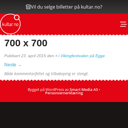
Vil du selge billetter på kultar.no?
M
700 x 700
Publisert
23. april 2015
den
×
i
Vikingfestivalen på Egge
Neste
→
Både kommentarfeltet og tilbakeping er stengt.
Bygget på WordPress av
Smart Media AS
•
Personvernerklæring