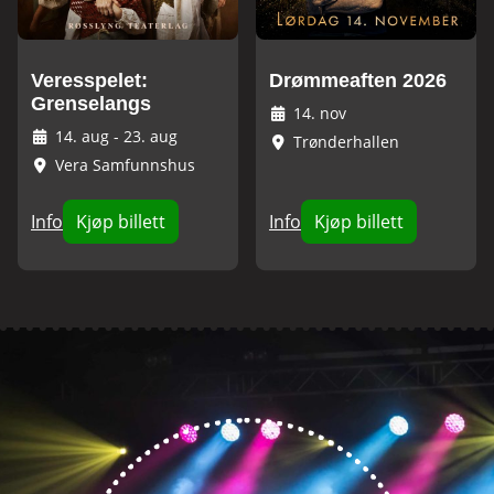
Veresspelet:
Drømmeaften 2026
Grenselangs
14. nov
14. aug
-
23. aug
Trønderhallen
Vera Samfunnshus
Info
Kjøp billett
Info
Kjøp billett