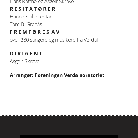
Hans Rotmo og Asgeir Skrove
R E S I T A T Ø R E R
Hanne Skille Reitan
Tore B. Granås
F R E M F Ø R E S
A V
over 280 sangere og musikere fra Verdal
D I R I G E N T
Asgeir Skrove
Arrangør: Foreningen Verdalsoratoriet