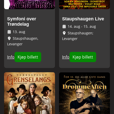
Symfoni over
Staupshaugen Live
Trøndelag
14. aug
-
15. aug
13. aug
Staupshaugen;
Staupshaugen,
Levanger
Levanger
Info
Kjøp billett
Info
Kjøp billett