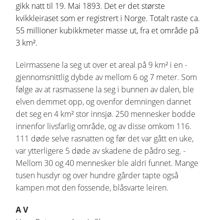
gikk natt til 19. Mai 1893. Det er det største
kvikkleiraset som er ­registrert i Norge. Totalt raste ca.
55 millioner kubikkmeter masse ut, fra et område på
3 km².
Leirmassene la seg ut over et areal på 9 km² i en ­
gjennomsnittlig dybde av mellom 6 og 7 meter. Som
følge av at ­rasmassene la seg i ­bunnen av dalen, ble
elven demmet opp, og ­ovenfor ­demningen dannet
det seg en 4 km² stor ­innsjø. ­250 mennesker bodde
innenfor livsfarlig ­område, og av disse omkom 116.
111 døde selve rasnatten og før det var gått en uke,
var ­ytterligere 5 døde av skadene de pådro seg. ­
Mellom 30 og 40 mennesker ble aldri funnet. Mange
tusen husdyr og over hundre gårder tapte også
kampen mot den fossende, blåsvarte leiren.
A V