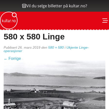
Vil du selge billetter på kultar.no?
M
580 x 580 Linge
Publisert
26. mars 2019
den
580 × 580
i
Ukjente Linge-
operasjoner
←
Forrige