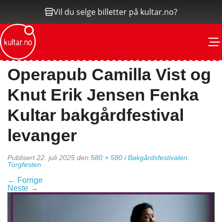
Vil du selge billetter på kultar.no?
M
Operapub Camilla Vist og
Knut Erik Jensen Fenka
Kultar bakgårdfestival
levanger
Publisert
22. juli 2025
den
580 × 580
i
Bakgårdsfestivalen:
Torgfesten
←
Forrige
Neste
→