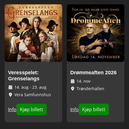
Veresspelet:
Drømmeaften 2026
Grenselangs
14. nov
14. aug
-
23. aug
Trønderhallen
Vera Samfunnshus
Info
Kjøp billett
Info
Kjøp billett