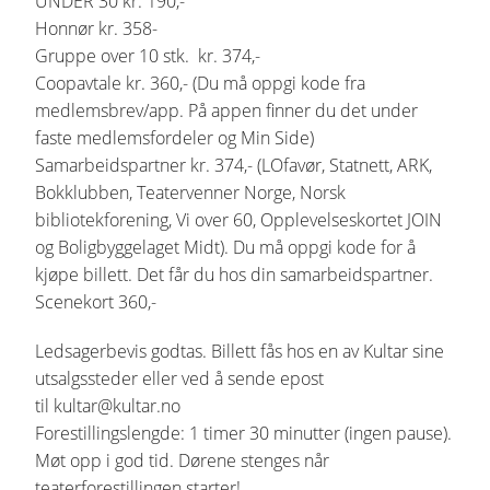
UNDER 30 kr. 190,-
Honnør kr. 358-
Gruppe over 10 stk. kr. 374,-
Coopavtale kr. 360,- (Du må oppgi kode fra
medlemsbrev/app. På appen finner du det under
faste medlemsfordeler og Min Side)
Samarbeidspartner kr. 374,- (LOfavør, Statnett, ARK,
Bokklubben, Teatervenner Norge, Norsk
bibliotekforening, Vi over 60, Opplevelseskortet JOIN
og Boligbyggelaget Midt). Du må oppgi kode for å
kjøpe billett. Det får du hos din samarbeidspartner.
Scenekort 360,-
Ledsagerbevis godtas. Billett fås hos en av Kultar sine
utsalgssteder eller ved å sende epost
til kultar@kultar.no
Forestillingslengde: 1 timer 30 minutter (ingen pause).
Møt opp i god tid. Dørene stenges når
teaterforestillingen starter!