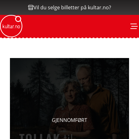
Vil du selge billetter på kultar.no?
M