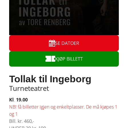
SE DATOER
KJØP BILLETT
Tollak til Ingeborg
Turneteatret
Kl
.
19.00
NB! få billetter igjen og enkeltplasser. De må kjøpes 1
og 1
Bill. kr. 460,-