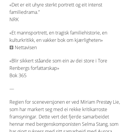
«Det er eit uhyre sterkt portrett og eit intenst
familiedrama.”
NRK
«Et mannsportrett, en tragisk familiehistorie, en
kulturkritikk, en vakker bok om kjærligheten»
⚅ Nettavisen
«Blir sikkert ståande som ein av dei store i Tore
Renbergs forfattarskap»
Bok 365
—
Regien for sceneversjonen er ved Miriam Prestøy Lie,
som har markert seg med ei rekke kritikarroste
framsyningar. Dette vert det fjerde samarbeidet
hennar med bergenskomponisten Selma Stang, som
har gjort suksess med sitt samarbeid med Aurora.