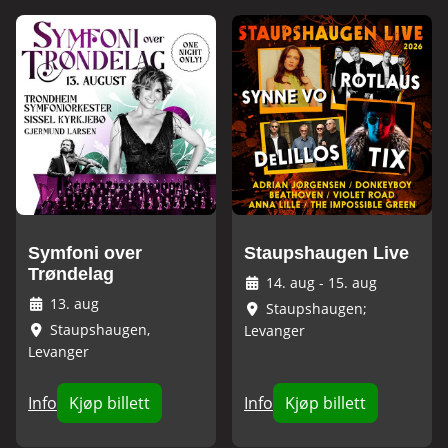
Symfoni over
Staupshaugen Live
Trøndelag
14. aug
-
15. aug
13. aug
Staupshaugen;
Staupshaugen,
Levanger
Levanger
Info
Kjøp billett
Info
Kjøp billett