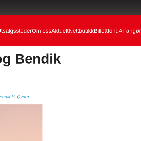
tsalgssteder
Om oss
Aktuelt
Nettbutikk
Billettfond
Arrangør
og Bendik
endik S. Qvam