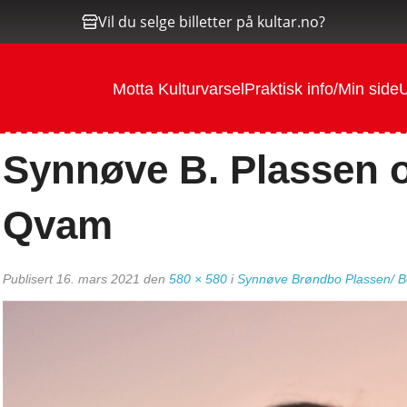
Vil du selge billetter på kultar.no?
Motta Kulturvarsel
Praktisk info/Min side
U
Synnøve B. Plassen 
Qvam
Publisert
16. mars 2021
den
580 × 580
i
Synnøve Brøndbo Plassen/ B