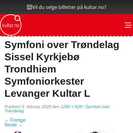
Vil du selge billetter på kultar.no?
M
Symfoni over Trøndelag
Sissel Kyrkjebø
Trondhiem
Symfoniorkester
Levanger Kultar L
Publisert
6. februar 2026
den
1200 × 628
i
Symfoni over
Trøndelag
←
Forrige
Neste
→