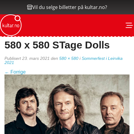
Vil du selge billetter på kultar.no?
M
580 x 580 STage Dolls
Publisert
23. mars 2021
den
580 × 580
i
Sommerfest i Leirvika
2021
←
Forrige