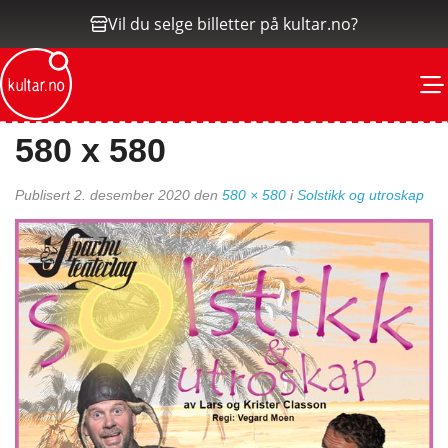
Vil du selge billetter på kultar.no?
M
580 x 580
Publisert
2. desember 2020
den
580 × 580
i
Solstikk og utroskap