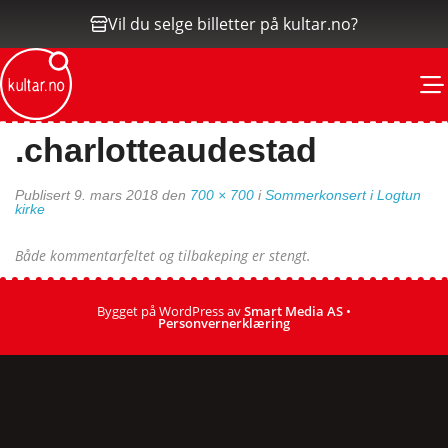
Vil du selge billetter på kultar.no?
M
.charlotteaudestad
Publisert
9. mars 2018
den
700 × 700
i
Sommerkonsert i Logtun
kirke
Både kommentarfeltet og tilbakeping er stengt.
Bygget på WordPress av
Smart Media AS
•
Personvernerklæring