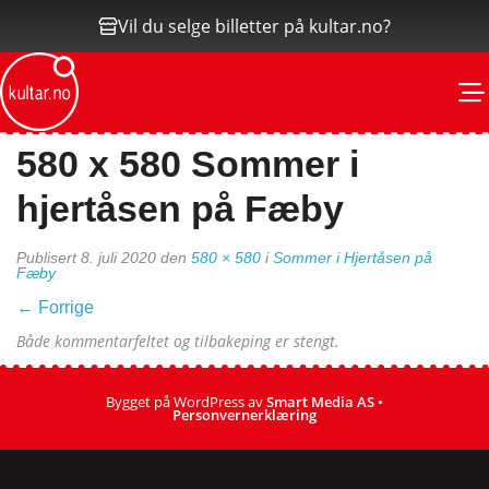
Vil du selge billetter på kultar.no?
M
580 x 580 Sommer i
hjertåsen på Fæby
Publisert
8. juli 2020
den
580 × 580
i
Sommer i Hjertåsen på
Fæby
←
Forrige
Både kommentarfeltet og tilbakeping er stengt.
Bygget på WordPress av
Smart Media AS
•
Personvernerklæring