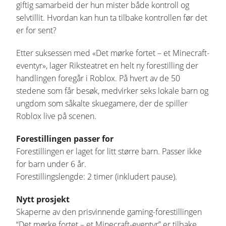
giftig samarbeid der hun mister både kontroll og
selvtillit. Hvordan kan hun ta tilbake kontrollen før det
er for sent?
Etter suksessen med «Det mørke fortet – et Minecraft-
eventyr», lager Riksteatret en helt ny forestilling der
handlingen foregår i Roblox. På hvert av de 50
stedene som får besøk, medvirker seks lokale barn og
ungdom som såkalte skuegamere, der de spiller
Roblox live på scenen.
Forestillingen passer for
Forestillingen er laget for litt større barn. Passer ikke
for barn under 6 år.
Forestillingslengde: 2 timer (inkludert pause).
Nytt prosjekt
Skaperne av den prisvinnende gaming-forestillingen
“Det mørke fortet – et Minecraft-eventyr” er tilbake