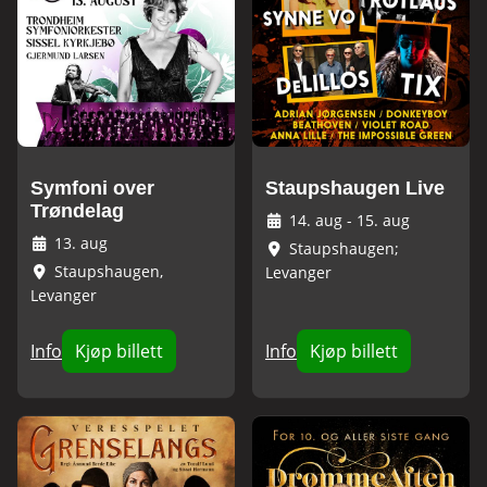
Symfoni over
Staupshaugen Live
Trøndelag
14. aug
-
15. aug
13. aug
Staupshaugen;
Staupshaugen,
Levanger
Levanger
Info
Kjøp billett
Info
Kjøp billett