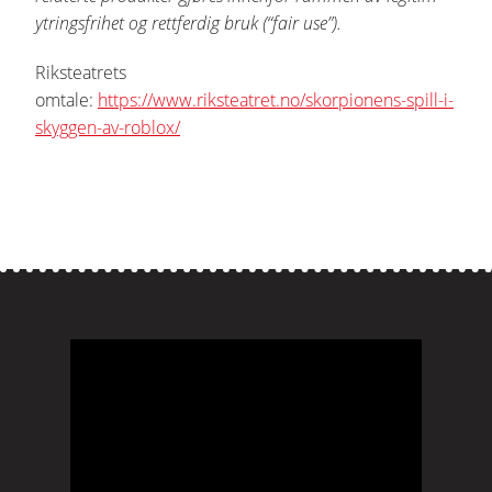
ytringsfrihet og rettferdig bruk (“fair use”).
Riksteatrets
omtale:
https://www.riksteatret.no/skorpionens-spill-i-
skyggen-av-roblox/