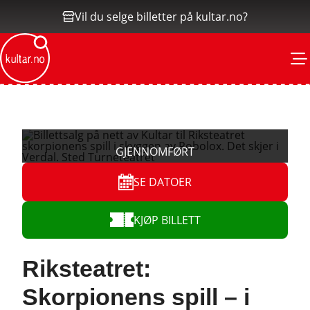
Vil du selge billetter på kultar.no?
M
SE DATOER
KJØP BILLETT
Riksteatret:
Skorpionens spill – i