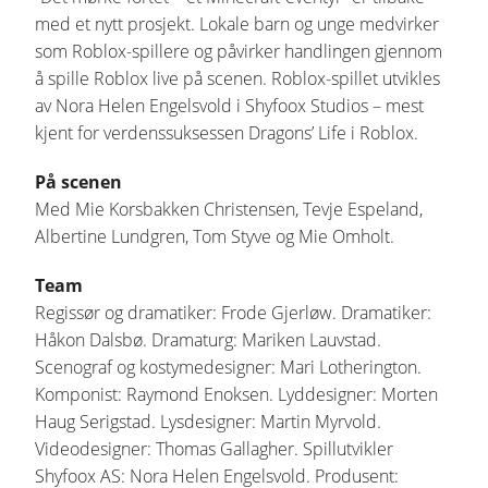
med et nytt prosjekt. Lokale barn og unge medvirker
som Roblox-spillere og påvirker handlingen gjennom
å spille Roblox live på scenen. Roblox-spillet utvikles
av Nora Helen Engelsvold i Shyfoox Studios – mest
kjent for verdenssuksessen Dragons’ Life i Roblox.
På scenen
Med Mie Korsbakken Christensen, Tevje Espeland,
Albertine Lundgren, Tom Styve og Mie Omholt.
Team
Regissør og dramatiker: Frode Gjerløw. Dramatiker:
Håkon Dalsbø. Dramaturg: Mariken Lauvstad.
Scenograf og kostymedesigner: Mari Lotherington.
Komponist: Raymond Enoksen. Lyddesigner: Morten
Haug Serigstad. Lysdesigner: Martin Myrvold.
Videodesigner: Thomas Gallagher. Spillutvikler
Shyfoox AS: Nora Helen Engelsvold. Produsent: