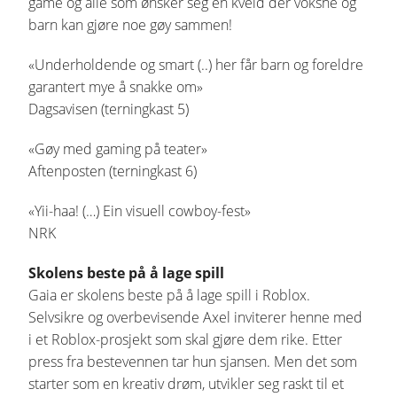
game og alle som ønsker seg en kveld der voksne og
barn kan gjøre noe gøy sammen!
«Underholdende og smart (..) her får barn og foreldre
garantert mye å snakke om»
Dagsavisen (terningkast 5)
«Gøy med gaming på teater»
Aftenposten (terningkast 6)
«Yii-haa! (…) Ein visuell cowboy-fest»
NRK
Skolens beste på å lage spill
Gaia er skolens beste på å lage spill i Roblox.
Selvsikre og overbevisende Axel inviterer henne med
i et Roblox-prosjekt som skal gjøre dem rike. Etter
press fra bestevennen tar hun sjansen. Men det som
starter som en kreativ drøm, utvikler seg raskt til et