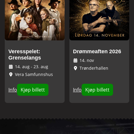
Veresspelet:
Drømmeaften 2026
Grenselangs
14. nov
14. aug
-
23. aug
Trønderhallen
Vera Samfunnshus
Info
Kjøp billett
Info
Kjøp billett