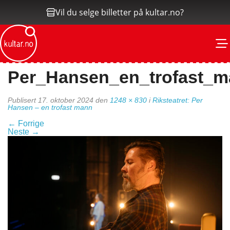
Vil du selge billetter på kultar.no?
M
Per_Hansen_en_trofast_
Publisert
17. oktober 2024
den
1248 × 830
i
Riksteatret: Per
Hansen – en trofast mann
←
Forrige
Neste
→