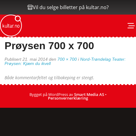
Vil du selge billetter på kultar.no?
M
Prøysen 700 x 700
Publisert
21. mai 2014
den
700 × 700
i
Nord-Trøndelag Teater:
Prøysen: Kjæm du ikvell
Både kommentarfeltet og tilbakeping er stengt.
Bygget på WordPress av
Smart Media AS
•
Personvernerklæring