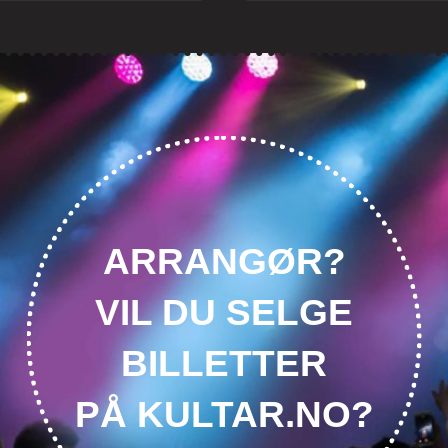
ARRANGØR?
VIL DU SELGE
BILLETTER
PÅ KULTAR.NO?