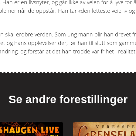
 Han er en livsnyter, og går ikke av veien for å lyve for å
roblemer når de oppstår. Han tar «den letteste veien» 
han skal erobre verden. Som ung mann blir han drevet fr
ndet og hans opplevelser der, før han til slutt som gam
ring, og forstår at det han trodde var frihet i realitete
Se andre forestillinger