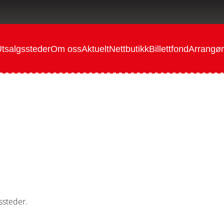
tsalgssteder
Om oss
Aktuelt
Nettbutikk
Billettfond
Arrangør
gssteder.