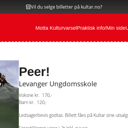
Vil du selge billetter på kultar.no?
Motta Kulturvarsel
Praktisk info/Min side
U
Peer!
Levanger Ungdomsskole
Voksne kr. 170,-
Barn kr. 120,-
Ledsagerbevis godtas. Billett fåes på Kultar sine utsal
Forestillingen varer i 2t inkl. pause.