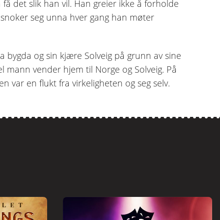
 få det slik han vil. Han greier ikke å forholde
og snoker seg unna hver gang han møter
a bygda og sin kjære Solveig på grunn av sine
mel mann vender hjem til Norge og Solveig. På
n var en flukt fra virkeligheten og seg selv.