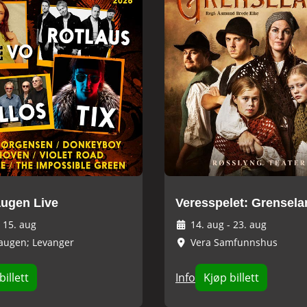
ugen Live
Veresspelet: Grensel
-
15. aug
14. aug
-
23. aug
augen; Levanger
Vera Samfunnshus
billett
Info
Kjøp billett