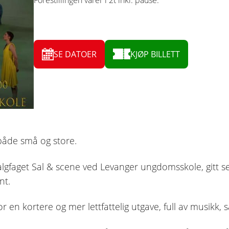
SE DATOER
KJØP BILLETT
 både små og store.
lgfaget Sal & scene ved Levanger ungdomsskole, gitt seg
nt.
r en kortere og mer lettfattelig utgave, full av musikk,