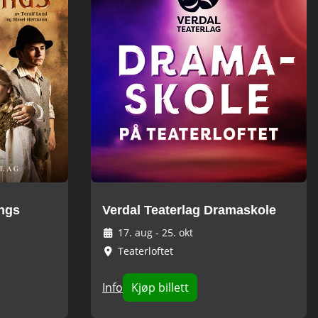
angs
Verdal Teaterlag Dramaskole
17. aug
-
25. okt
Teaterloftet
Info
Kjøp billett