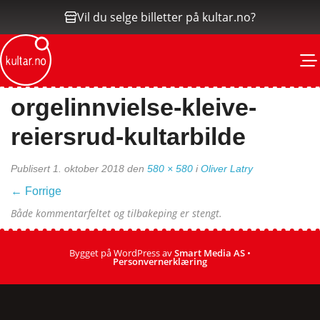
Vil du selge billetter på kultar.no?
M
orgelinnvielse-kleive-
reiersrud-kultarbilde
Publisert
1. oktober 2018
den
580 × 580
i
Oliver Latry
←
Forrige
Både kommentarfeltet og tilbakeping er stengt.
Bygget på WordPress av
Smart Media AS
•
Personvernerklæring